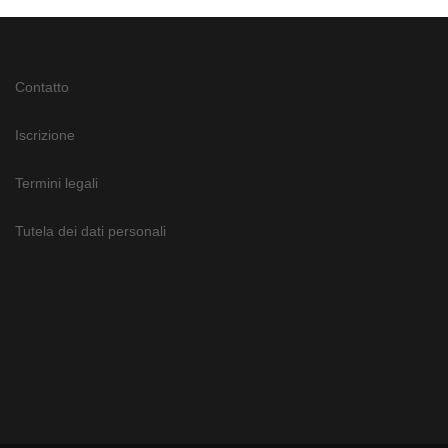
Contatto
Iscrizione
Termini legali
Tutela dei dati personali