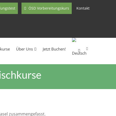
fungstest
ÖSD Vorbereitungskurs
Kontakt
nkurse
Über Uns
Jetzt Buchen!
nischkurse
 Basel zusammengefasst.